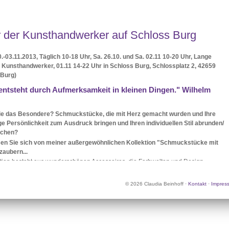
 der Kunsthandwerker auf Schloss Burg
.-03.11.2013, Täglich 10-18 Uhr, Sa. 26.10. und Sa. 02.11 10-20 Uhr, Lange
 Kunsthandwerker, 01.11 14-22 Uhr in Schloss Burg, Schlossplatz 2, 42659
(Burg)
entsteht durch Aufmerksamkeit in kleinen Dingen." Wilhelm
e das Besondere? Schmuckstücke, die mit Herz gemacht wurden und Ihre
ige Persönlichkeit zum Ausdruck bringen und Ihren individuellen Stil abrunden/
ichen?
en Sie sich von meiner außergewöhnlichen Kollektion "Schmuckstücke mit
zaubern...
ktion besteht aus wunderschönen Accessoires, die Farbwelten und Design
r verbinden und die Individualität der Trägerin unterstreichen, ihr Energie
sie erstrahlen lassen.
tion besteht aus
Taschen (kleine Taschen, Umhängetaschen,etc.),
© 2026 Claudia Beinhoff ·
Kontakt
·
Impres
hen, Kosmetiktaschen, Laptoptaschen, Armstulpen, Fußstulpen, Ohrringe,
hen und vielem mehr
................
was Frau eben so braucht
,
um glücklich zu
e auch gerne Ihr individuelles Schmuckstück mit Herz nach Ihren Wünschen an -
 mich einfach.