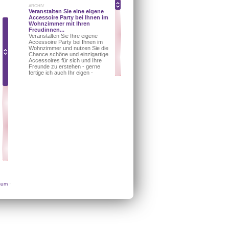
ARCHIV
Veranstalten Sie eine eigene
Accessoire Party bei Ihnen im
Wohnzimmer mit Ihren
Freudinnen...
Veranstalten Sie Ihre eigene
Accessoire Party bei Ihnen im
Wohnzimmer und nutzen Sie die
Chance schöne und einzigartige
Accessoires für sich und Ihre
Freunde zu erstehen - gerne
fertige ich auch Ihr eigen -
designtes Unikat nach Ihren
Wunschvorstellungen an.........Ich
freue mich auf Sie!
ARCHIV
Stylingabend mit Ihren
Freundinnen - "Wie finde ich
den authentischen
Kleidungsstil, der zu mir
passt"?
.....ganz gemütlich bei Ihnen im
Wohnzimmer mit Ihren
Freundinnen....
ARCHIV
WORKSHOP: "Wie kann ich in
meiner Wohnung/meinem
Haus einen Energieplatz für
sum
·
mich schaffen, der mir Glück,
Zufriedenheit und Ruhe gibt?"
...und verändere dadurch mein
ganzes Leben.....
ARCHIV
WORKSHOP: "Eine Reise zu