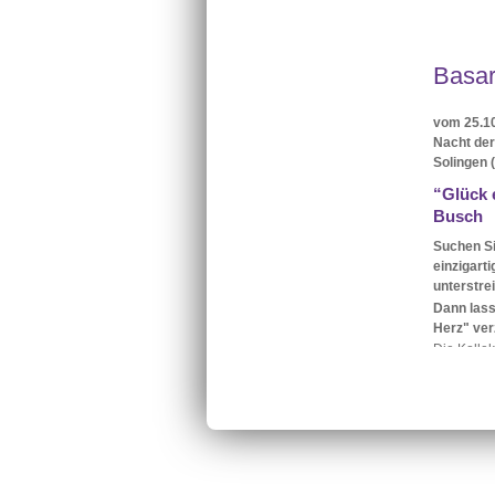
Basar
vom 25.10
Nacht der
Solingen 
“Glück 
Busch
Suchen Si
einzigart
unterstre
Dann lass
Herz" ver
Die Kolle
miteinande
geben und 
Die Kollek
Handytasc
Armbändc
sein
.
Ich fertig
fragen Sie